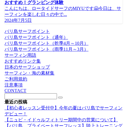
おすすめ！グランピング体験
こんにちは、ロータイドサーフのMIYUです🤗今日は、サ
ーフィンを楽しむ日々の中で...
2024年7月5日
バリ島サーフポイント
バリ島サーフポイント（通年）
バリ島サーフポイント（乾季4月～10月）
バリ島サーフポイント（雨季11月～3月）
サーフィン用語
おすすめリンク集
日本のサーフショップ
サーフィン・海の素材集
ご利用規約
注意事項
CONTACT
最近の投稿
【初心者レッスン受付中】今年の夏はバリ島でサーフィン
デビュー！
【ニュピ・イドゥルフィトリー期間中の営業について】
【バリ島 プライベートサーフレッス】陸上トレーニング