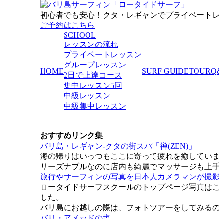
初心者でも安心！クタ・レギャンでプライベート
ご予約はこちら
SCHOOL
レッスンの流れ
プライベートレッスン
グループレッスン
HOME
SURF GUIDE
TOUR
Q
2日で上達コース
集中レッスン5回
中級レッスン
中級集中レッスン
おすすめリンク集
バリ島・レギャン-クタの街スパ「禅(ZEN)」
海の帰りはいっつもここに寄って疲れを癒してい
リーズナブルなのに店内も綺麗でマッサージも上
旅行やサーフィンの写真を日本人カメラマンが撮
ロータイドサーフスクールのトップページ写真はこ
した。
バリ島にお越しの際は、フォトツアーをしてみる
バリ・アメッドの塩