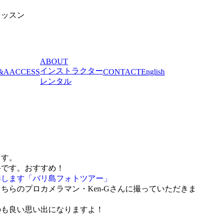
レッスン
ABOUT
インストラクター
&A
ACCESS
CONTACT
English
レンタル
ます。
手です。おすすめ！
影します「バリ島フォトツアー」
ちらのプロカメラマン・Ken-Gさんに撮っていただきま
のも良い思い出になりますよ！