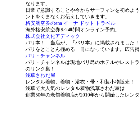
なります。
日常で意識することや今からサーフィンを初めよ
ントをくまなくお伝えしていきます。
格安航空券のena イーナ ドット トラベル
海外格安航空券を24時間オンライン予約。
株式会社文化アディック
バリ本！ 当店が、『バリ本』に掲載されました
バリをとことん極める一冊になっています。広告
バリ・チャンネル
バリ・チャンネルは現地バリ島のホテルやレスト
のリンク集！
浅草さわだ屋
レンタル着物、着物・浴衣・帯・和装小物販売！
浅草で大人気のレンタル着物浅草さわだ屋は
創業50年の老舗着物店が2010年から開始したレン