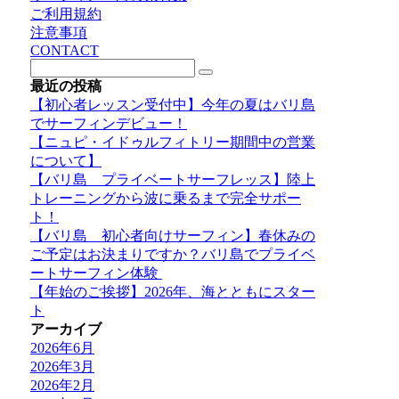
ご利用規約
注意事項
CONTACT
最近の投稿
【初心者レッスン受付中】今年の夏はバリ島
でサーフィンデビュー！
【ニュピ・イドゥルフィトリー期間中の営業
について】
【バリ島 プライベートサーフレッス】陸上
トレーニングから波に乗るまで完全サポー
ト！
【バリ島 初心者向けサーフィン】春休みの
ご予定はお決まりですか？バリ島でプライベ
ートサーフィン体験
【年始のご挨拶】2026年、海とともにスター
ト
アーカイブ
2026年6月
2026年3月
2026年2月