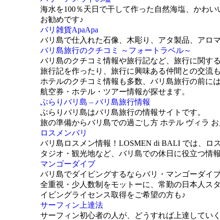
海水を100％天日で干して作った自然海塩、かわ
お勧めです♪
バリ雑貨ApaApa
バリ島で仕入れた石像、木彫り、アタ製品、アロ
バリ島旅行のクチコミ ～フォートラベル～
バリ島のクチコミ情報や旅行記など、旅行に関す
旅行記を作ったり、旅行に興味ある仲間との交流
ホテルのクチコミ情報も多数、バリ島旅行の前に
航空券・ホテル・ツアー情報が探せます。
ぶらりバリ島 – バリ島旅行情報
ぶらりバリ島はバリ島旅行の情報サイトです。
旅の準備からバリ島での過ごし方 ホテル ヴィラ 
ロスメンバリ
バリ島ロスメン情報！LOSMEN di BALI で
タジオ・観光地など、バリ島での休日に役立つ情
マンゴーダイブ
バリ島でダイビングするならバリ・マンゴーダイ
全重視・少人数制をモットーに、常勤の日本人ス
イビングライセンス取得をご希望の方も♪
サーフィン上達法
サーフィン初心者の人が、どうすれば上達してい