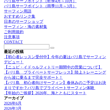
バリ島サーフポイント（乾季4月～10月）
バリ島サーフポイント（雨季11月～3月）
サーフィン用語
おすすめリンク集
日本のサーフショップ
サーフィン・海の素材集
ご利用規約
注意事項
CONTACT
最近の投稿
【初心者レッスン受付中】今年の夏はバリ島でサーフィン
デビュー！
【ニュピ・イドゥルフィトリー期間中の営業について】
【バリ島 プライベートサーフレッス】陸上トレーニング
から波に乗るまで完全サポート！
【バリ島 初心者向けサーフィン】春休みのご予定はお決
まりですか？バリ島でプライベートサーフィン体験
【年始のご挨拶】2026年、海とともにスタート
アーカイブ
2026年6月
2026年3月