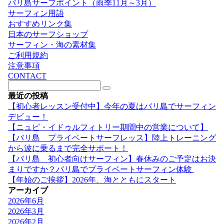
バリ島サーフポイント（雨季11月～3月）
サーフィン用語
おすすめリンク集
日本のサーフショップ
サーフィン・海の素材集
ご利用規約
注意事項
CONTACT
最近の投稿
【初心者レッスン受付中】今年の夏はバリ島でサーフィン
デビュー！
【ニュピ・イドゥルフィトリー期間中の営業について】
【バリ島 プライベートサーフレッス】陸上トレーニング
から波に乗るまで完全サポート！
【バリ島 初心者向けサーフィン】春休みのご予定はお決
まりですか？バリ島でプライベートサーフィン体験
【年始のご挨拶】2026年、海とともにスタート
アーカイブ
2026年6月
2026年3月
2026年2月