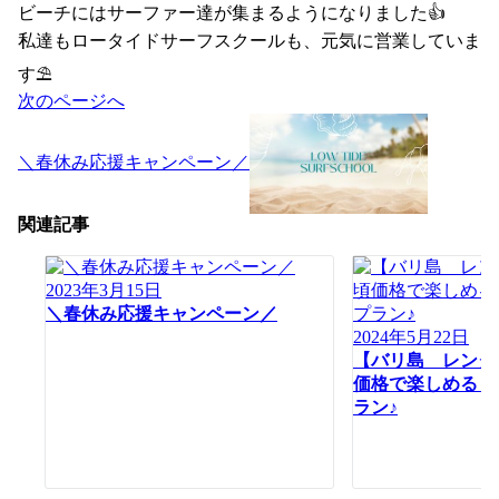
ビーチにはサーファー達が集まるようになりました👍
私達もロータイドサーフスクールも、元気に営業していま
す⛱
投
次のページへ
稿
ナ
＼春休み応援キャンペーン／
ビ
ゲ
ー
関連記事
シ
ョ
ン
2023年3月15日
＼春休み応援キャンペーン／
2024年5月22日
【バリ島 レンタ
価格で楽しめる！
ラン♪