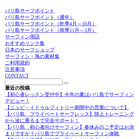
バリ島サーフポイント
バリ島サーフポイント（通年）
バリ島サーフポイント（乾季4月～10月）
バリ島サーフポイント（雨季11月～3月）
サーフィン用語
おすすめリンク集
日本のサーフショップ
サーフィン・海の素材集
ご利用規約
注意事項
CONTACT
最近の投稿
【初心者レッスン受付中】今年の夏はバリ島でサーフィン
デビュー！
【ニュピ・イドゥルフィトリー期間中の営業について】
【バリ島 プライベートサーフレッス】陸上トレーニング
から波に乗るまで完全サポート！
【バリ島 初心者向けサーフィン】春休みのご予定はお決
まりですか？バリ島でプライベートサーフィン体験