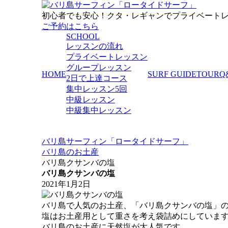
初心者でも安心！クタ・レギャンでプライベート
ご予約はこちら
SCHOOL
レッスンの流れ
プライベートレッスン
グループレッスン
HOME
SURF GUIDE
TOUR
Q
2日で上達コース
集中レッスン5回
中級レッスン
中級集中レッスン
バリ島サーフィン「ロータイドサーフ」
バリ島のお土産
バリ島クサンバの塩
バリ島クサンバの塩
2021年1月2日
バリ島で人気のお土産、「バリ島クサンバの塩」
塩はお土産用として重さを考え袋詰めにしていま
バリ島のお土産に天然塩が大人気です。