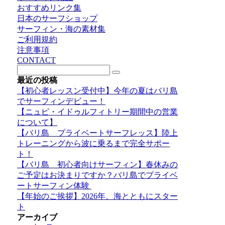
おすすめリンク集
日本のサーフショップ
サーフィン・海の素材集
ご利用規約
注意事項
CONTACT
最近の投稿
【初心者レッスン受付中】今年の夏はバリ島
でサーフィンデビュー！
【ニュピ・イドゥルフィトリー期間中の営業
について】
【バリ島 プライベートサーフレッス】陸上
トレーニングから波に乗るまで完全サポー
ト！
【バリ島 初心者向けサーフィン】春休みの
ご予定はお決まりですか？バリ島でプライベ
ートサーフィン体験
【年始のご挨拶】2026年、海とともにスター
ト
アーカイブ